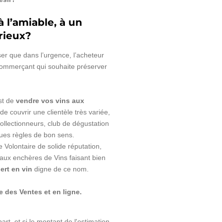
 l’amiable, à un
rieux?
ser que dans l’urgence, l’acheteur
e commerçant qui souhaite préserver
est de
vendre vos vins aux
de couvrir une clientèle très variée,
ollectionneurs, club de dégustation
es règles de bon sens.
 Volontaire de solide réputation,
 aux enchères de Vins faisant bien
ert en vin
digne de ce nom.
le des Ventes et en ligne.
art, et si le montant de l'estimation