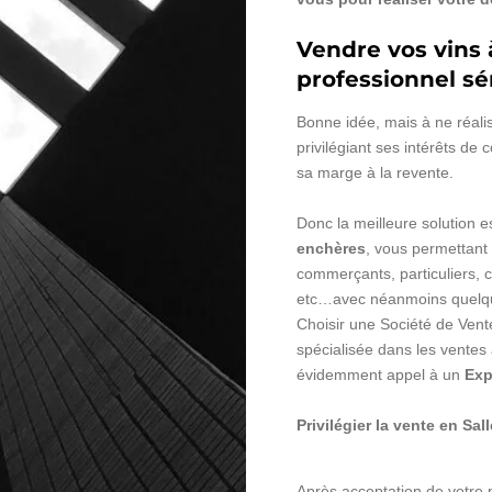
Vendre vos vins à
professionnel sé
Bonne idée, mais à ne réali
privilégiant ses intérêts d
sa marge à la revente.
Donc la meilleure solution 
enchères
, vous permettant 
commerçants, particuliers, c
etc…avec néanmoins quelqu
Choisir une Société de Vente
spécialisée dans les ventes
évidemment appel à un
Exp
Privilégier la vente en Sal
Après acceptation de votre p