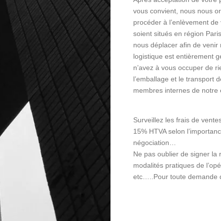
vous convient, nous nous o
procéder à l’enlèvement de 
soient situés en région Pa
nous déplacer afin de venir 
logistique est entièrement g
n’avez à vous occuper de r
l’emballage et le transport 
membres internes de notre 
Surveillez les frais de vente
15% HTVA selon l’importanc
négociation…
Ne pas oublier de signer la r
modalités pratiques de l’opé
etc…..Pour toute demande d