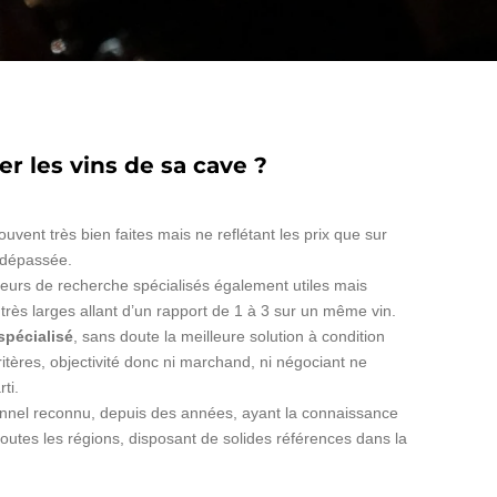
r les vins de sa cave ?
uvent très bien faites mais ne reflétant les prix que sur
 dépassée.
oteurs de recherche spécialisés également utiles mais
rès larges allant d’un rapport de 1 à 3 sur un même vin.
spécialisé
, sans doute la meilleure solution à condition
itères, objectivité donc ni marchand, ni négociant ne
ti.
onnel reconnu, depuis des années, ayant la connaissance
utes les régions, disposant de solides références dans la